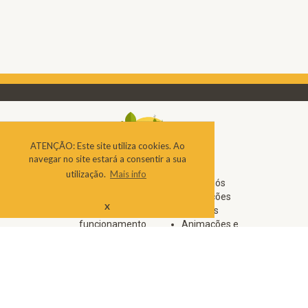
ATENÇÃO: Este site utiliza cookies. Ao
navegar no site estará a consentir a sua
utilização.
Mais info
Notícias
Sobre nós
Testemunhos
Instalações
X
Licença de
Serviços
funcionamento
Animações e
Avisos Legais
Atividades
Livro de
Alojamento
reclamações
Contactos
online